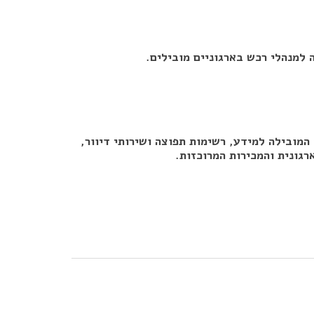
המאגר הבלעדי, השלם והחוקי הקיים בשוק. המאגר מנוהל All Data, הפלטפורמה המובילה למידע, רשימות תפוצה ושירותי דיוור,
גונית והמכירות המרוכזות.