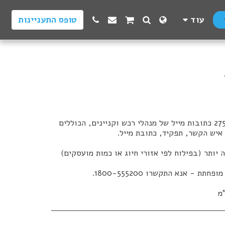
טופס התעניינות
עוד
הקובץ מכיל רשימת אקסל של 2750 כתובות מייל של מנהלי רכש וקניינים, הכוללים
 יותר (בפילוח לפי אזורי חיוג או כמות מועסקים)